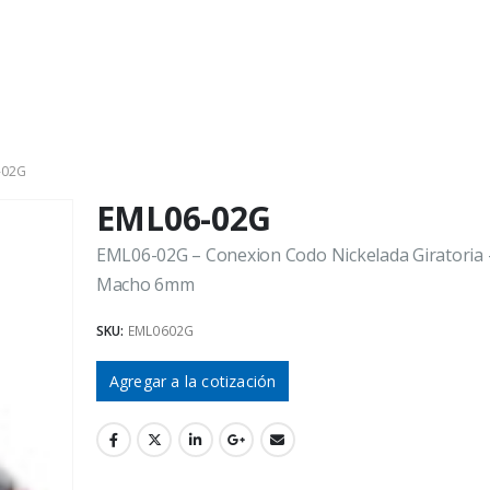
-02G
EML06-02G
EML06-02G – Conexion Codo Nickelada Giratoria 
Macho 6mm
SKU:
EML0602G
Agregar a la cotización