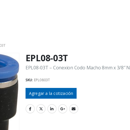
03T
EPL08-03T
EPL08-03T – Conexion Codo Macho 8mm x 3/8″ 
SKU:
EPL0803T
Agregar a la cotización