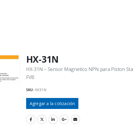
HX-31N
HX-31N – Sensor Magnetico NPN para Piston St
FVB
SKU:
HX31N
Agregar a la cotización