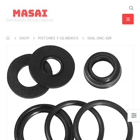
SHOP
PISTONES Y CILINDROS
SEAL-DNC-63R